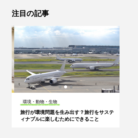
注目の記事
環境・動物・生物
食と
助
旅行が環境問題を生み出す？旅行をサステ
子ど
で
ィナブルに楽しむためにできること
まら