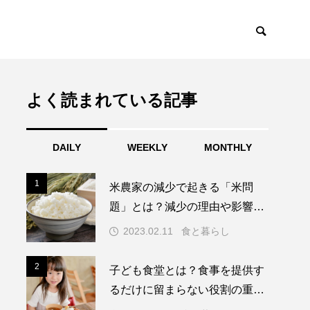
よく読まれている記事
DAILY
WEEKLY
MONTHLY
1
1
米農家の減少で起きる「米問
題」とは？減少の理由や影響を
解説
2023.02.11
食と暮らし
2
2
子ども食堂とは？食事を提供す
るだけに留まらない役割の重要
性と課題を知る