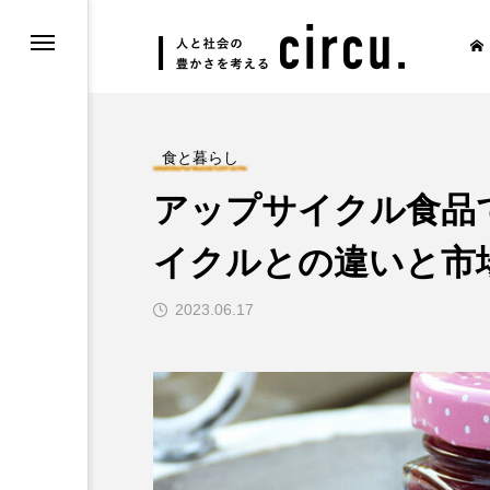
イフスタイル
ー
食と暮らし
アップサイクル食品
ン・コスメ
イクルとの違いと市
2023.06.17
物