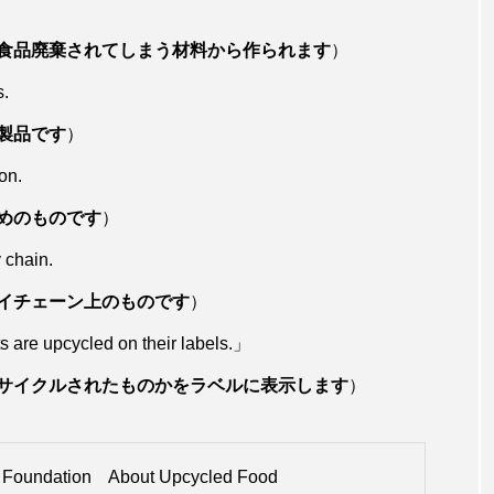
食品廃棄されてしまう材料から作られます
）
s.
製品です
）
on.
めのものです
）
 chain.
イチェーン上のものです
）
s are upcycled on their labels.」
サイクルされたものかをラベルに表示します
）
d Foundation About Upcycled Food