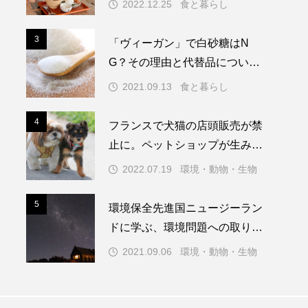
2022.12.25
食と暮らし
3
3
「ヴィーガン」で白砂糖はN
G？その理由と代替品について
解説
2021.09.13
食と暮らし
4
4
フランスで犬猫の店頭販売が禁
止に。ペットショップが生み出
す問題とは
2022.07.19
環境・動物・生物
5
5
環境保全先進国ニュージーラン
ドに学ぶ、環境問題への取り組
み
2021.09.06
環境・動物・生物