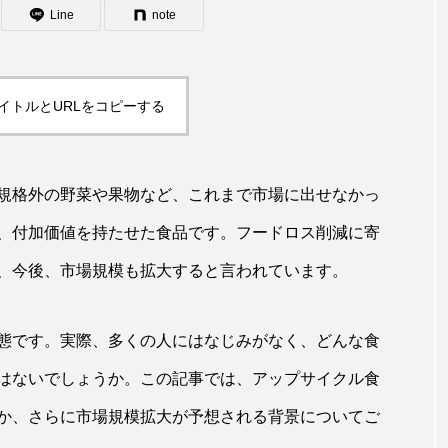
Line
note
イトルとURLをコピーする
規格外の野菜や果物など、これまで市場に出せなかっ
、付加価値を持たせた食品です。フードロス削減に寄
、今後、市場規模も拡大すると言われています。
働き方・ライフスタイル
態です。実際、多くの人にはなじみがなく、どんな食
供するだけに留
出社回帰が進む一方で、フルリモートで
はないでしょうか。この記事では、アップサイクル食
題を知る
かっている人が100倍いる【連載：地方
働く】
か、さらに市場規模拡大が予想される背景についてご