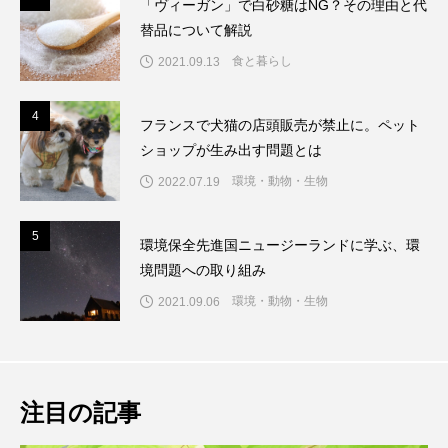
「ヴィーガン」で白砂糖はNG？その理由と代
替品について解説
食と暮らし
2021.09.13
4
4
フランスで犬猫の店頭販売が禁止に。ペット
ショップが生み出す問題とは
環境・動物・生物
2022.07.19
5
5
環境保全先進国ニュージーランドに学ぶ、環
境問題への取り組み
環境・動物・生物
2021.09.06
注目の記事