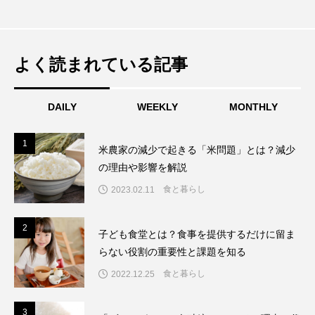
ハイブリッドワークとは？自宅でも会社
2023.09.22
業員のメリット・デメリットを解説
のSDGsに関する取り組みの遅れを感じ関心を持つ。
2021年3月より「circu.」にてSDGsに関する記事を執
リモートワークは継続？廃止？企業にお
2023.09.17
でも働ける新たな働き方
筆開始。
よく読まれている記事
アップサイクル食品でフードロスを削
2023.06.17
ける普及の背景や廃止理由、働き方への
DAILY
WEEKLY
MONTHLY
1
1
米農家の減少で起きる「米問題」とは？減少
減。リサイクルとの違いと市場規模拡大
影響
の理由や影響を解説
食と暮らし
2023.02.11
の背景
2
2
子ども食堂とは？食事を提供するだけに留ま
らない役割の重要性と課題を知る
食と暮らし
2022.12.25
3
3