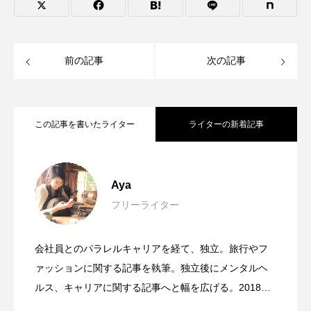
前の記事
次の記事
この記事を書いたライター
ライターの新着記事
ディーセントワークとは？企業の取り組
2024.04.14
Aya
フリーライター
ジョブ型雇用とは？メンバーシップ型雇
2023.12.21
み事例やSDGsとの関連を解説
会社員とのパラレルキャリアを経て、独立。旅行やフ
男性育休が義務化！取得による企業や従
2023.10.21
用との違いや注目される背景
ァッションに関する記事を執筆。独立後にメンタルヘ
ルス、キャリアに関する記事へと幅を広げる。2018年1
月よりハワイに留学。ハワイでの生活を通して、日本