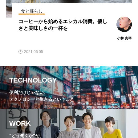
食と暮らし
コーヒーから始めるエシカル消費。優し
さと美味しさの一杯を
小林 真琴
2021.06.05
TECHNOLOGY
便利だけじゃない、
テクノロジーと生きるということ
WORK
“どう働くか”が、