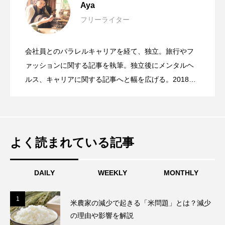
Aya
フリーライター
ジョブ型雇用とは？メンバーシップ型雇
2023.12.21
み事例やSDGsとの関連を解説
会社員とのパラレルキャリアを経て、独立。旅行やフ
男性育休が義務化！取得による企業や従
2023.10.21
用との違いや注目される背景
ァッションに関する記事を執筆。独立後にメンタルヘ
ルス、キャリアに関する記事へと幅を広げる。2018年1
月よりハワイに留学。ハワイでの生活を通して、日本
ハイブリッドワークとは？自宅でも会社
2023.09.22
業員のメリット・デメリットを解説
のSDGsに関する取り組みの遅れを感じ関心を持つ。
2021年3月より「circu.」にてSDGsに関する記事を執
リモートワークは継続？廃止？企業にお
2023.09.17
でも働ける新たな働き方
筆開始。
よく読まれている記事
アップサイクル食品でフードロスを削
2023.06.17
ける普及の背景や廃止理由、働き方への
DAILY
WEEKLY
MONTHLY
1
1
米農家の減少で起きる「米問題」とは？減少
減。リサイクルとの違いと市場規模拡大
影響
の理由や影響を解説