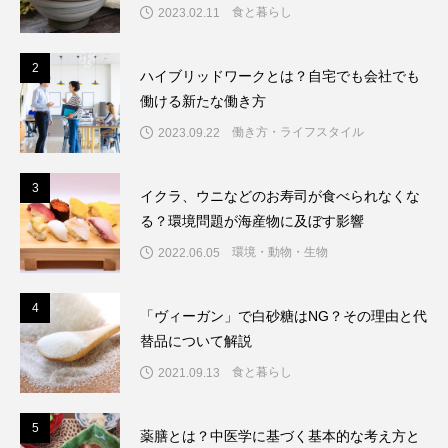
食と暮らし
2023.02.11
の背景
2
2
ハイブリッドワークとは？自宅でも会社でも
働ける新たな働き方
働き方・ライフスタイル
2023.09.22
3
3
イクラ、ウニなどのお寿司が食べられなくな
る？環境問題が海産物に及ぼす影響
環境・動物・生物
2022.06.05
4
4
「ヴィーガン」で白砂糖はNG？その理由と代
替品について解説
食と暮らし
2021.09.13
5
5
薬膳とは？中医学に基づく基本的な考え方と