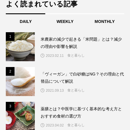
筆開始。
よく読まれている記事
アップサイクル食品でフードロスを削
2023.06.17
ける普及の背景や廃止理由、働き方への
DAILY
WEEKLY
MONTHLY
1
1
米農家の減少で起きる「米問題」とは？減少
減。リサイクルとの違いと市場規模拡大
影響
の理由や影響を解説
食と暮らし
2023.02.11
の背景
2
2
「ヴィーガン」で白砂糖はNG？その理由と代
替品について解説
食と暮らし
2021.09.13
3
3
薬膳とは？中医学に基づく基本的な考え方と
おすすめ食材の選び方
食と暮らし
2023.04.02