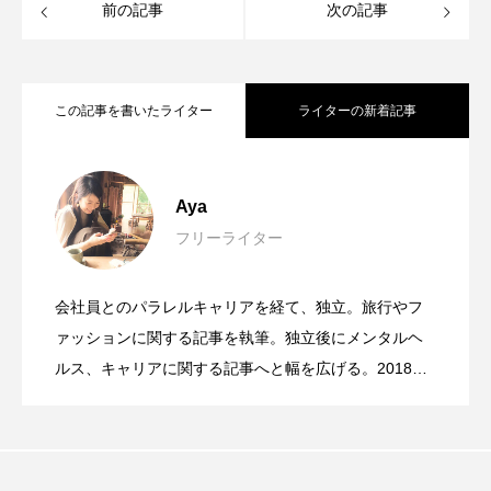
前の記事
次の記事
この記事を書いたライター
ライターの新着記事
ディーセントワークとは？企業の取り組
2024.04.14
Aya
フリーライター
ジョブ型雇用とは？メンバーシップ型雇
2023.12.21
み事例やSDGsとの関連を解説
会社員とのパラレルキャリアを経て、独立。旅行やフ
男性育休が義務化！取得による企業や従
2023.10.21
用との違いや注目される背景
ァッションに関する記事を執筆。独立後にメンタルヘ
ルス、キャリアに関する記事へと幅を広げる。2018年1
月よりハワイに留学。ハワイでの生活を通して、日本
ハイブリッドワークとは？自宅でも会社
2023.09.22
業員のメリット・デメリットを解説
のSDGsに関する取り組みの遅れを感じ関心を持つ。
2021年3月より「circu.」にてSDGsに関する記事を執
リモートワークは継続？廃止？企業にお
2023.09.17
でも働ける新たな働き方