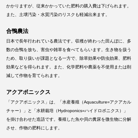
かかりますが、従来かかっていた肥料の購入費は下げられます。
また、土壌汚染・水質汚染のリスクも軽減出来ます。
合鴨農法
日本で長年行われている農法です。収穫が終わった田んぼに、多
数の合鴨を放ち、害虫や雑草を食べてもらいます。生き物を扱う
ため、取り扱いが課題となる一方で、除草効果や防虫効果、肥料
効果などを得られます。また、化学肥料や農薬を不使用または削
減して作物を育てられます。
アクアポニックス
「アクアポニックス」は、「水産養殖（Aquaculture=アクアカル
チャー）」と「水耕栽培（Hydroponics=ハイドロポニクス）」
を掛け合わせた造語です。養殖した魚や貝の糞尿を微生物に分解
させ、作物の肥料にします。