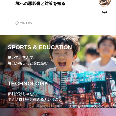
境への悪影響と対策を知る
Aya
2021.05.05
SPORTS & EDUCATION
動いて、学んで、
毎日がちょっと前に進む
TECHNOLOGY
便利だけじゃない、
テクノロジーと生きるということ