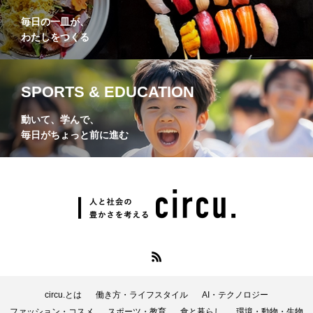
毎日の一皿が、
わたしをつくる
SPORTS & EDUCATION
動いて、学んで、
毎日がちょっと前に進む
circu.とは
働き方・ライフスタイル
AI・テクノロジー
ファッション・コスメ
スポーツ・教育
食と暮らし
環境・動物・生物