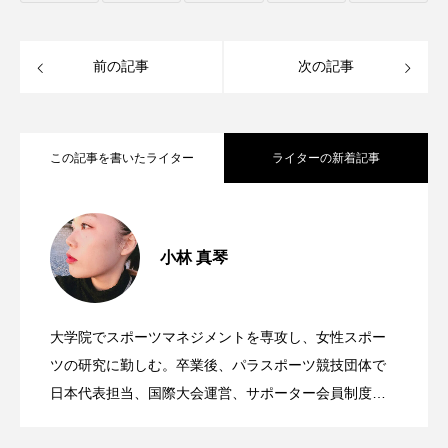
前の記事
次の記事
この記事を書いたライター
ライターの新着記事
パラスポーツをSDGsの視点で考えてみよ
2021.12.18
小林 真琴
健康的な体を作る生涯スポーツとは。誰
2021.08.20
う。パラスポーツを通してより良い社会
大学院でスポーツマネジメントを専攻し、女性スポー
動物由来成分不使用のヴィーガンコスメ
2021.08.17
もがいつでもどこでも続けたい運動習慣
ツの研究に勤しむ。卒業後、パラスポーツ競技団体で
実現へ
日本代表担当、国際大会運営、サポーター会員制度構
築等スポーツの発展、普及、共生社会の実現に向けて
ファッションをずっと楽しむために。サ
2021.08.09
とは。自分にも環境にもやさしい選択