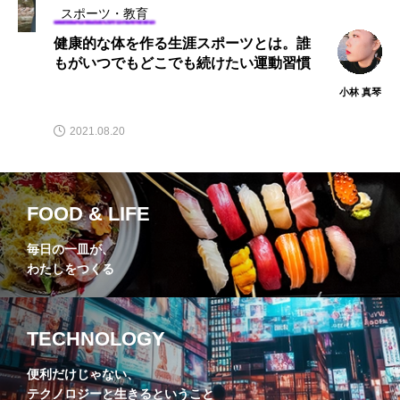
スポーツ・教育
健康的な体を作る生涯スポーツとは。誰
もがいつでもどこでも続けたい運動習慣
小林 真琴
2021.08.20
FOOD & LIFE
毎日の一皿が、
わたしをつくる
TECHNOLOGY
便利だけじゃない、
テクノロジーと生きるということ