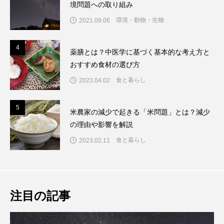
境問題への取り組み
環境・動物・生物
2021.09.06
4
4
薬膳とは？中医学に基づく基本的な考え方と
おすすめ食材の選び方
食と暮らし
2023.04.02
5
5
米農家の減少で起きる「米問題」とは？減少
の理由や影響を解説
食と暮らし
2023.02.11
注目の記事