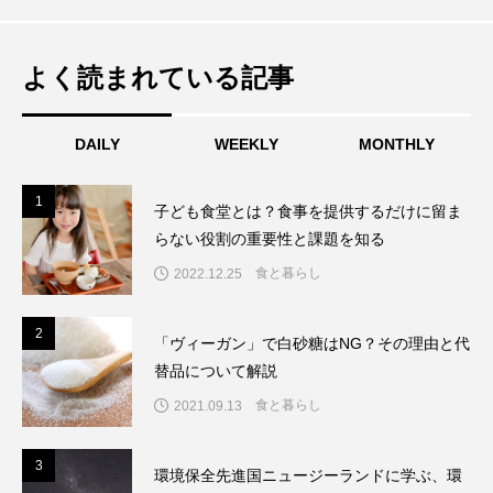
奮闘。その後組織を移り、現在もスポーツ界に身をお
きながら、様々な視点からより良い社会の実現に向け
【SDGs目標10】人や国の不平等をなく
2021.06.20
スティナブルファッションで持続可能な
て執筆活動など精力的に活動中。趣味はウォーキング
よく読まれている記事
サッカー、一人旅、ヴィーガンコスメ探し。
コーヒーから始めるエシカル消費。優し
2021.06.05
そうについて。不平等のない世界を当た
お洒落を
DAILY
WEEKLY
MONTHLY
1
1
子ども食堂とは？食事を提供するだけに留ま
さと美味しさの一杯を
り前に
らない役割の重要性と課題を知る
食と暮らし
2022.12.25
2
2
「ヴィーガン」で白砂糖はNG？その理由と代
替品について解説
食と暮らし
2021.09.13
3
3
環境保全先進国ニュージーランドに学ぶ、環